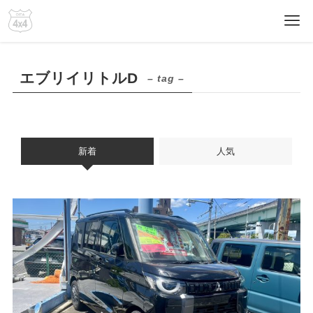
エブリイリトルD
– tag –
新着
人気