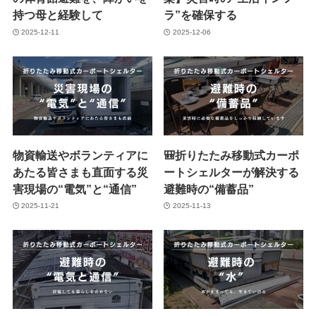
持つ母と経験して
ラ”を確保する
2025-12-11
2025-12-06
物資輸送やボランティアに
🎒折りたたみ移動式カーポ
あたる皆さまも直面する災
ートシェルターが解決する
害現場の“電気”と“通信”
避難時の“備蓄品”
2025-11-21
2025-11-13