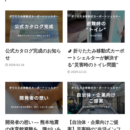
公式カタログ完成のお知ら
🚽 折りたたみ移動式カーポ
せ
ートシェルターが解決す
る“災害時のトイレ問題”
2026-01-16
2025-12-21
開発者の想い ― 熊本地震
【自治体・企業向けご提
の体育館避難を、障がいを
案】災害時の“生活インフ